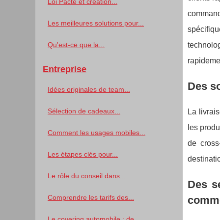
Loi Pacte et création...
commande
Les meilleures solutions pour...
spécifiqu
Qu'est-ce que la...
technolo
rapideme
Entreprise
Des so
Idées originales de team...
Sélection de cadeaux...
La livrai
les produ
Comment les usages mobiles...
de cross
Les étapes clés pour...
destinati
Le rôle du conseil dans...
Des se
Comprendre les tarifs des...
comm
Le covering automobile : de...