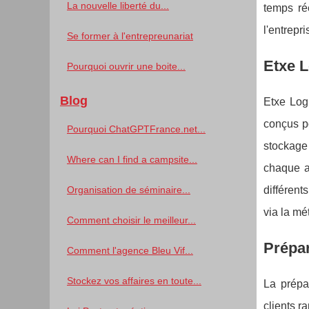
La nouvelle liberté du...
temps ré
l'entrepri
Se former à l'entrepreunariat
Etxe L
Pourquoi ouvrir une boite...
Blog
Etxe Log
conçus po
Pourquoi ChatGPTFrance.net...
stockage 
Where can I find a campsite...
chaque a
Organisation de séminaire...
différent
via la mé
Comment choisir le meilleur...
Prépa
Comment l'agence Bleu Vif...
Stockez vos affaires en toute...
La prépa
clients r