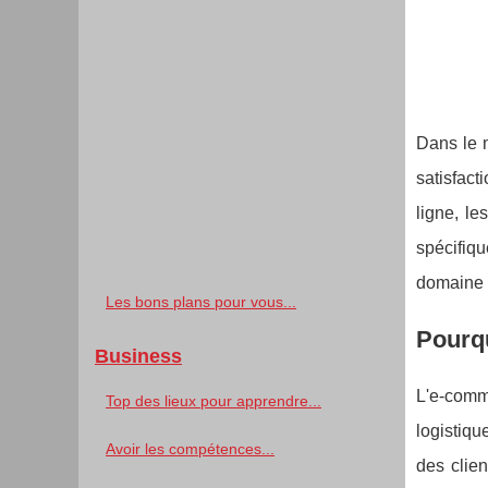
Dans le m
satisfact
ligne, le
spécifiqu
domaine
Les bons plans pour vous...
Pourqu
Business
L'e-comme
Top des lieux pour apprendre...
logistiqu
Avoir les compétences...
des clien