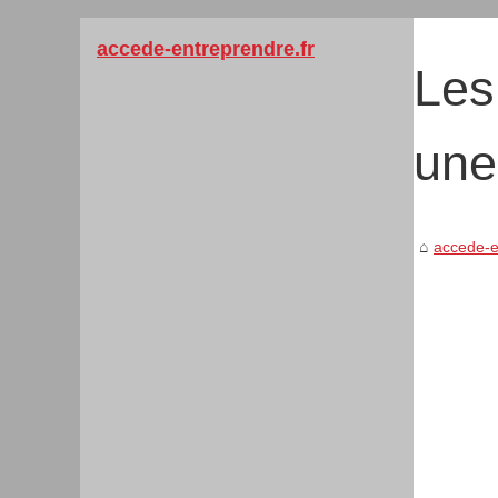
accede-entreprendre.fr
Les
une
accede-e