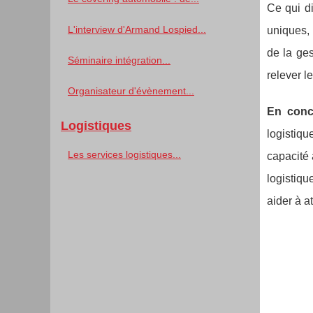
Ce qui di
L'interview d'Armand Lospied...
uniques, 
de la ges
Séminaire intégration...
relever le
Organisateur d'évènement...
En conc
Logistiques
logistiqu
Les services logistiques...
capacité 
logistiqu
aider à a