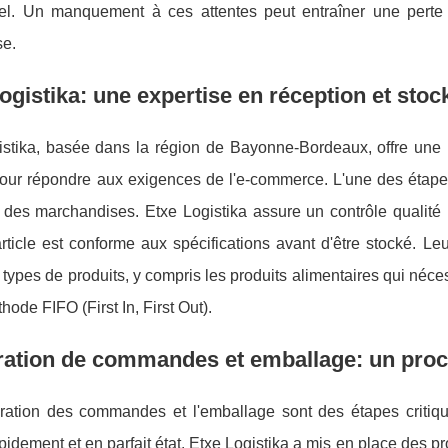
el. Un manquement à ces attentes peut entraîner une perte de
se.
ogistika: une expertise en réception et st
istika, basée dans la région de Bayonne-Bordeaux, offre une
ur répondre aux exigences de l'e-commerce. L'une des étapes e
des marchandises. Etxe Logistika assure un contrôle qualité r
rticle est conforme aux spécifications avant d'être stocké. L
s types de produits, y compris les produits alimentaires qui néce
thode FIFO (First In, First Out).
ration de commandes et emballage: un proc
ration des commandes et l'emballage sont des étapes critiqu
apidement et en parfait état. Etxe Logistika a mis en place des 